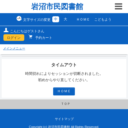
岩沼市民図書館
中
大
ＨＯＭＥ
こどもよう
文字サイズの変更
こんにちはゲストさん
ログイン
予約カート
メインメニュー
タイムアウト
時間切れによりセッションが切断されました。
初めからやり直してください。
ＨＯＭＥ
ＴＯＰ
サイトマップ
Copyright (c) 岩沼市民図書館 All Rights Reserved.